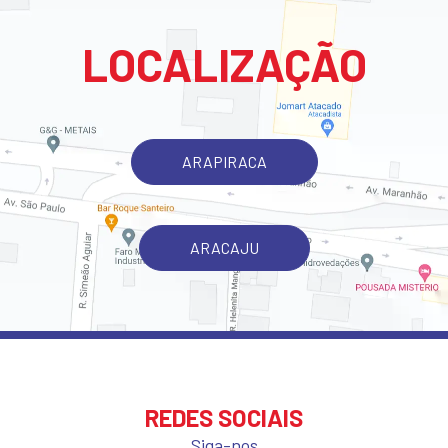
LOCALIZAÇÃO
ARAPIRACA
ARACAJU
REDES SOCIAIS
Siga-nos